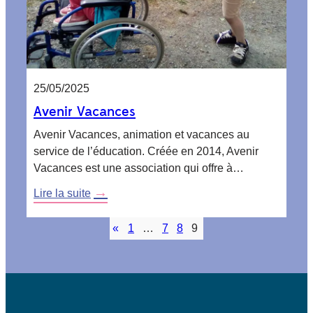
25/05/2025
Avenir Vacances
Avenir Vacances, animation et vacances au
service de l’éducation. Créée en 2014, Avenir
Vacances est une association qui offre à…
:
Lire la suite
Avenir
Vacances
«
1
…
7
8
9