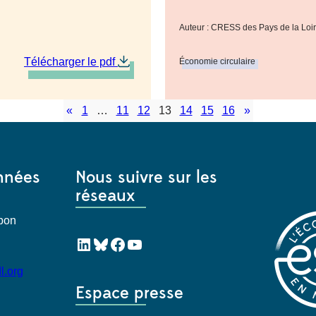
Auteur : CRESS des Pays de la Loi
Télécharger le pdf
Économie circulaire
«
1
…
11
12
13
14
15
16
»
nnées
Nous suivre sur les
réseaux
Mabon
LinkedIn
Bluesky
Facebook
YouTube
l.org
Espace presse