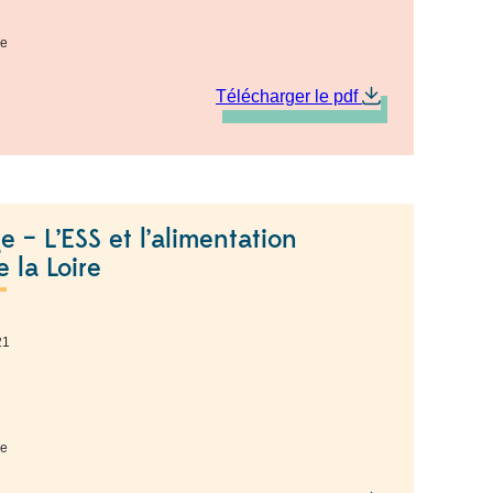
re
Télécharger le pdf
 – L’ESS et l’alimentation
 la Loire
21
re