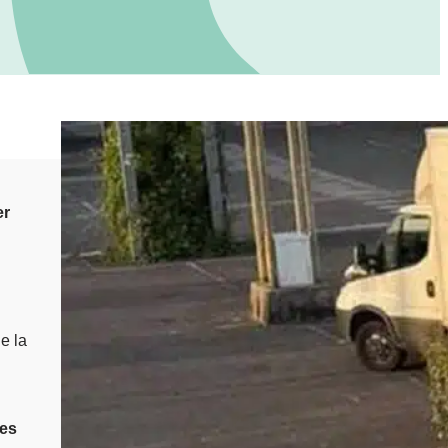
er
e la
res