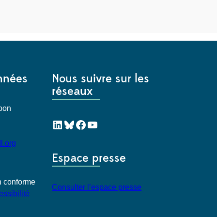
nnées
Nous suivre sur les
réseaux
Mabon
LinkedIn
Bluesky
Facebook
YouTube
l.org
Espace presse
on conforme
Consulter l’espace presse
ssibilité