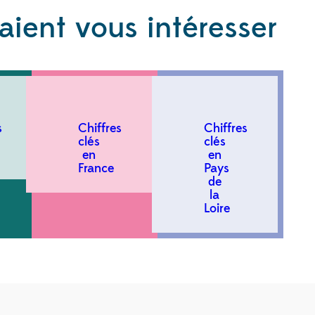
aient vous intéresser
s
Chiffres
Chiffres
clés
clés
en
en
France
Pays
de
la
Loire