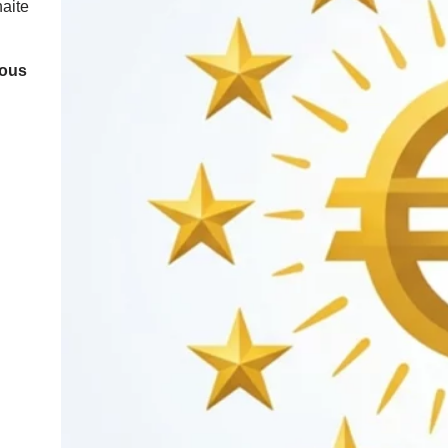
haite
nous