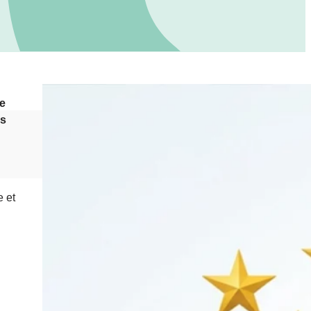
te
es
e et
n