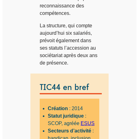
reconnaissance des
compétences.
La structure, qui compte
aujourd’hui six salariés,
prévoit également dans
ses statuts l’accession au
sociétariat après deux ans
de présence.
TIC44 en bref
Création
: 2014
Statut juridique
:
SCOP, agréée
ESUS
Secteurs d’activité
:
handicap, inclusion,