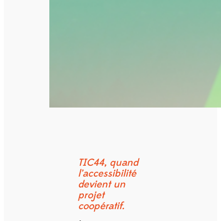
TIC44, quand
l’accessibilité
devient un
projet
coopératif.