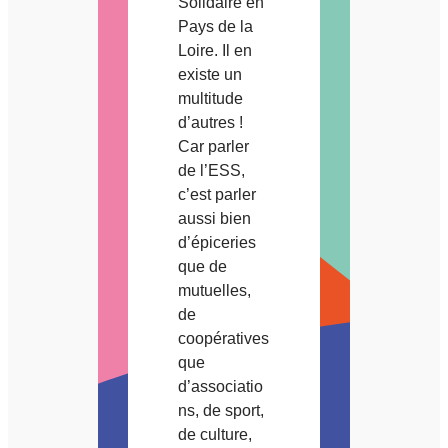
Solidaire en
Pays de la
Loire. Il en
existe un
multitude
d’autres !
Car parler
de l’ESS,
c’est parler
aussi bien
d’épiceries
que de
mutuelles,
de
coopératives
que
d’associatio
ns, de sport,
de culture,