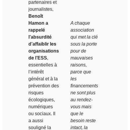
partenaires et
journalistes,
Benoît
Hamon a
A chaque
rappelé
association
l’absurdité
qui met la clé
d’affaiblir les
sous la porte
organisations
pour de
de l’ESS
,
mauvaises
essentielles à
raisons,
l’intérêt
parce que
général et à la
les
prévention des
financements
risques
ne sont plus
écologiques,
au rendez-
numériques
vous mais
ou sociaux. Il
que le
a aussi
besoin reste
souligné la
intact, la